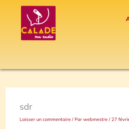
Aller
au
A
contenu
sdr
Laisser un commentaire
/ Par
webmestre
/
27 févr