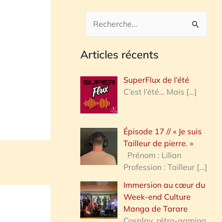
R
e
Articles récents
c
h
SuperFlux de l’été
e
C’est l’été… Mais
[…]
r
c
Épisode 17 // « Je suis
h
Tailleur de pierre. »
e
Prénom : Lilian
Profession : Tailleur
[…]
r
Immersion au cœur du
Week-end Culture
:
Manga de Tarare
Cosplay, rétro-gaming,