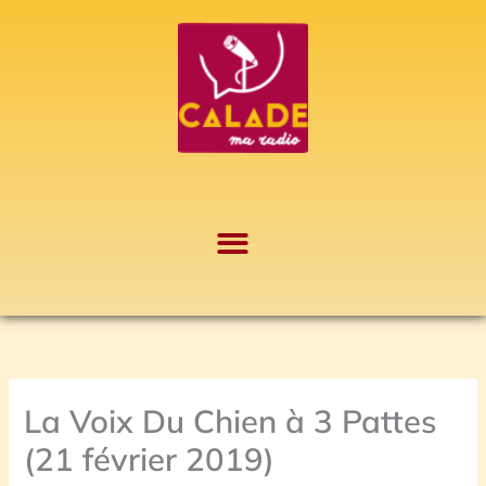
Aller
A
au
r
contenu
c
h
i
v
e
s
La Voix Du Chien à 3 Pattes
(21 février 2019)