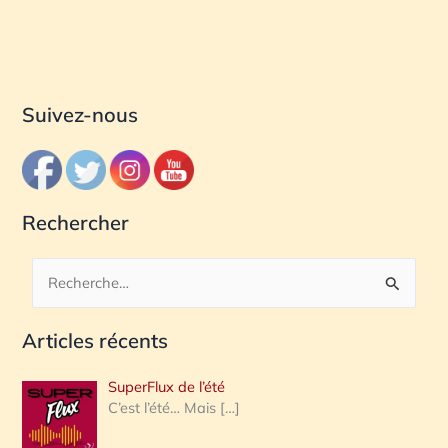
Suivez-nous
Rechercher
R
e
Articles récents
c
h
SuperFlux de l’été
e
C’est l’été… Mais
[…]
r