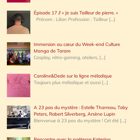
c
Épisode 17 // « Je suis Tailleur de pierre. »
h
Prénom : Lilian Profession : Tailleur
[…]
e
r
Immersion au cœur du Week-end Culture
:
Manga de Tarare
Cosplay, rétro-gaming, ateliers,
[…]
Caroline&Dede sur la ligne mélodique
Toujours plus mélodique et aussi
[…]
A 23 pas du mystère : Estelle Tharreau, Toby
Peters, Robert Silverberg, Arsène Lupin
Bienvenue à 23 pas du mystère ! Cet été
[…]
Rencontre avec la poétesse Katerina