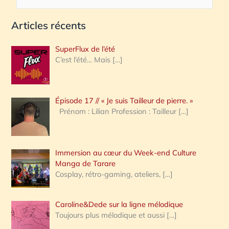
e
Articles récents
c
h
SuperFlux de l’été
e
C’est l’été… Mais
[…]
r
c
Épisode 17 // « Je suis Tailleur de pierre. »
h
Prénom : Lilian Profession : Tailleur
[…]
e
r
Immersion au cœur du Week-end Culture
:
Manga de Tarare
Cosplay, rétro-gaming, ateliers,
[…]
Caroline&Dede sur la ligne mélodique
Toujours plus mélodique et aussi
[…]