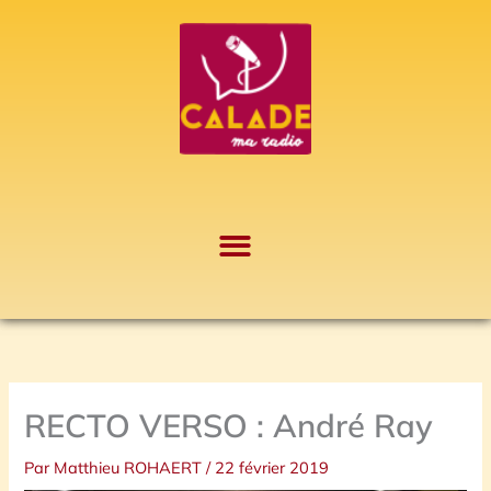
Aller
A
au
r
contenu
c
h
i
v
e
s
RECTO VERSO : André Ray
Par
Matthieu ROHAERT
/
22 février 2019