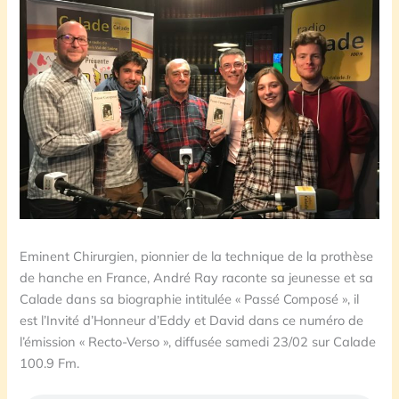
Eminent Chirurgien, pionnier de la technique de la prothèse
de hanche en France, André Ray raconte sa jeunesse et sa
Calade dans sa biographie intitulée « Passé Composé », il
est l’Invité d’Honneur d’Eddy et David dans ce numéro de
l’émission « Recto-Verso », diffusée samedi 23/02 sur Calade
100.9 Fm.