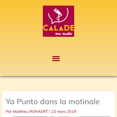
Aller
A
au
r
contenu
c
h
i
v
e
s
Ya Punto dans la matinale
Par
Matthieu ROHAERT
/
23 mars 2019