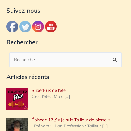
Suivez-nous
Rechercher
R
e
Articles récents
c
h
SuperFlux de l’été
e
C’est l’été… Mais
[…]
r
c
Épisode 17 // « Je suis Tailleur de pierre. »
h
Prénom : Lilian Profession : Tailleur
[…]
e