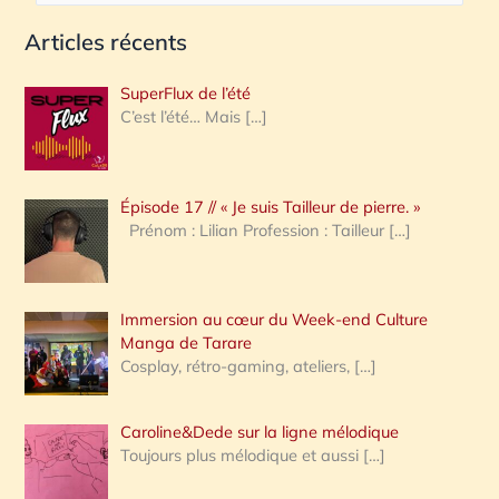
e
Articles récents
c
h
SuperFlux de l’été
e
C’est l’été… Mais
[…]
r
c
Épisode 17 // « Je suis Tailleur de pierre. »
h
Prénom : Lilian Profession : Tailleur
[…]
e
r
Immersion au cœur du Week-end Culture
:
Manga de Tarare
Cosplay, rétro-gaming, ateliers,
[…]
Caroline&Dede sur la ligne mélodique
Toujours plus mélodique et aussi
[…]