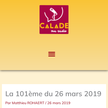
Aller
A
au
r
contenu
c
h
i
v
e
s
La 101ème du 26 mars 2019
Par
Matthieu ROHAERT
/
26 mars 2019