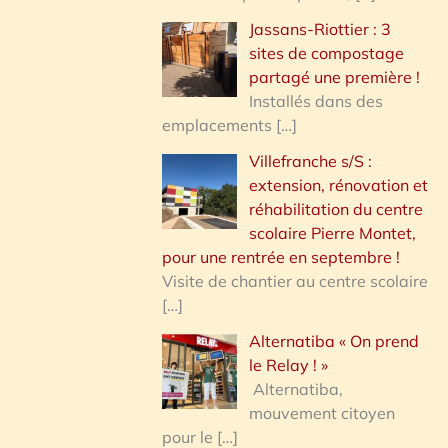
Jassans-Riottier : 3
sites de compostage
partagé une première !
Installés dans des
emplacements
[…]
Villefranche s/S :
extension, rénovation et
réhabilitation du centre
scolaire Pierre Montet,
pour une rentrée en septembre !
Visite de chantier au centre scolaire
[…]
Alternatiba « On prend
le Relay ! »
Alternatiba,
mouvement citoyen
pour le
[…]