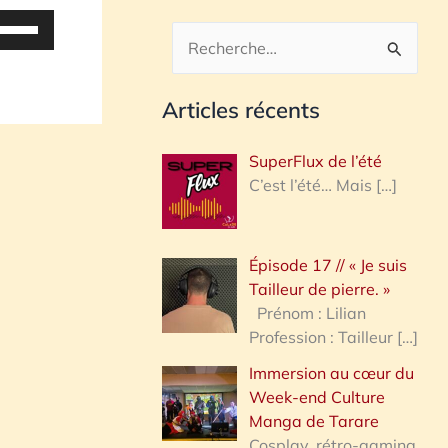
tilisez
es
R
lèches
e
aut/bas
Articles récents
c
our
h
ugmenter
SuperFlux de l’été
u
e
C’est l’été… Mais
[…]
iminuer
r
c
olume.
Épisode 17 // « Je suis
h
Tailleur de pierre. »
e
Prénom : Lilian
Profession : Tailleur
[…]
r
Immersion au cœur du
Week-end Culture
:
Manga de Tarare
Cosplay, rétro-gaming,