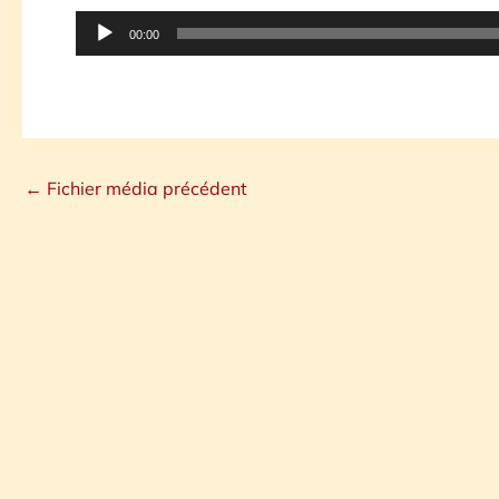
Lecteur
00:00
audio
←
Fichier média précédent