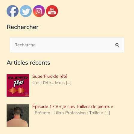
Rechercher
R
e
Articles récents
c
h
SuperFlux de l’été
e
C’est l’été… Mais
[…]
r
c
Épisode 17 // « Je suis Tailleur de pierre. »
h
Prénom : Lilian Profession : Tailleur
[…]
e
r