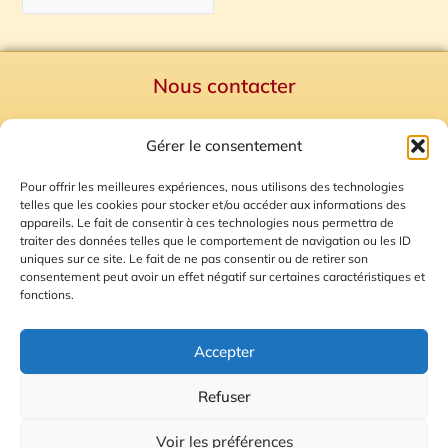
Nous contacter
Politique de confidentialité
Gérer le consentement
Mentions Légales
Plan du site
Pour offrir les meilleures expériences, nous utilisons des technologies
telles que les cookies pour stocker et/ou accéder aux informations des
Gestion des Cookies
appareils. Le fait de consentir à ces technologies nous permettra de
traiter des données telles que le comportement de navigation ou les ID
uniques sur ce site. Le fait de ne pas consentir ou de retirer son
consentement peut avoir un effet négatif sur certaines caractéristiques et
fonctions.
Accepter
Refuser
© 2026 Radio Calade
Voir les préférences