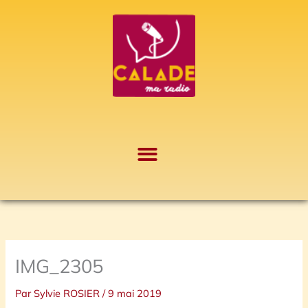
Aller
A
au
r
contenu
c
h
i
v
e
s
IMG_2305
Par
Sylvie ROSIER
/
9 mai 2019