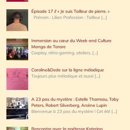
c
Épisode 17 // « Je suis Tailleur de pierre. »
h
Prénom : Lilian Profession : Tailleur
[…]
e
r
Immersion au cœur du Week-end Culture
:
Manga de Tarare
Cosplay, rétro-gaming, ateliers,
[…]
Caroline&Dede sur la ligne mélodique
Toujours plus mélodique et aussi
[…]
A 23 pas du mystère : Estelle Tharreau, Toby
Peters, Robert Silverberg, Arsène Lupin
Bienvenue à 23 pas du mystère ! Cet été
[…]
Rencontre avec la poétesse Katerina