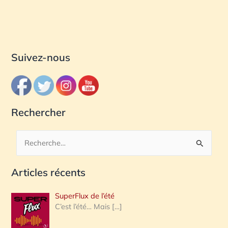
Suivez-nous
Rechercher
R
e
Articles récents
c
h
SuperFlux de l’été
e
C’est l’été… Mais
[…]
r