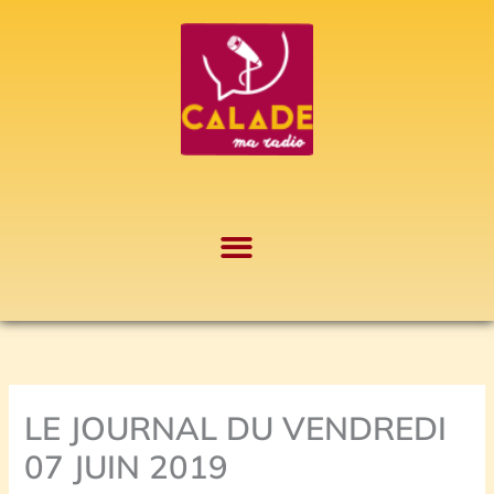
Aller
A
au
r
contenu
c
h
i
v
e
s
LE JOURNAL DU VENDREDI
07 JUIN 2019