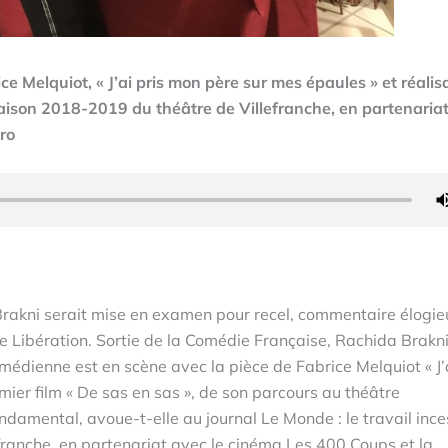
e Melquiot, « J’ai pris mon père sur mes épaules » et réalisa
 saison 2018-2019 du théâtre de Villefranche, en partenaria
cro
da Brakni serait mise en examen pour recel, commentaire élogi
 de Libération. Sortie de la Comédie Française, Rachida Brakni
édienne est en scène avec la pièce de Fabrice Melquiot « J’a
mier film « De sas en sas », de son parcours au théâtre
ondamental, avoue-t-elle au journal Le Monde : le travail ince
franche, en partenariat avec le cinéma Les 400 Coups et la