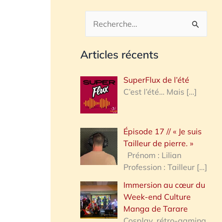
R
e
Articles récents
c
h
SuperFlux de l’été
e
C’est l’été… Mais
[…]
r
c
Épisode 17 // « Je suis
h
Tailleur de pierre. »
e
Prénom : Lilian
Profession : Tailleur
[…]
r
Immersion au cœur du
Week-end Culture
:
Manga de Tarare
Cosplay, rétro-gaming,