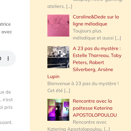
ateliers,
[…]
Caroline&Dede sur la
ligne mélodique
trice
Toujours plus
t avec
mélodique et aussi
[…]
A 23 pas du mystère :
Estelle Tharreau, Toby
Peters, Robert
Silverberg, Arsène
Lupin
Bienvenue à 23 pas du mystère !
Cet été
[…]
eux de
, n’est
Rencontre avec la
i pris
poétesse Katerina
APOSTOLOPOULOU
Rencontre avec
ssant.
Katerina Apostolopoulou,
[…]