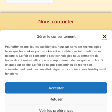
Nous contacter
Politique de confidentialité
Gérer le consentement
Mentions Légales
Plan du site
Pour offrir les meilleures expériences, nous utilisons des technologies
telles que les cookies pour stocker et/ou accéder aux informations des
Gestion des Cookies
appareils. Le fait de consentir à ces technologies nous permettra de
traiter des données telles que le comportement de navigation ou les ID
uniques sur ce site. Le fait de ne pas consentir ou de retirer son
consentement peut avoir un effet négatif sur certaines caractéristiques et
fonctions.
Accepter
Refuser
© 2026 Radio Calade
Voir les préférences