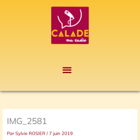
Aller
A
au
r
contenu
c
h
i
v
e
s
IMG_2581
Par
Sylvie ROSIER
/
7 juin 2019