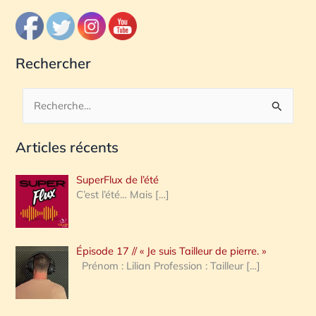
Rechercher
R
e
Articles récents
c
h
SuperFlux de l’été
e
C’est l’été… Mais
[…]
r
c
Épisode 17 // « Je suis Tailleur de pierre. »
h
Prénom : Lilian Profession : Tailleur
[…]
e
r