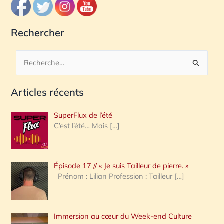
Rechercher
R
e
Articles récents
c
h
SuperFlux de l’été
e
C’est l’été… Mais
[…]
r
c
Épisode 17 // « Je suis Tailleur de pierre. »
h
Prénom : Lilian Profession : Tailleur
[…]
e
r
Immersion au cœur du Week-end Culture