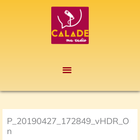
Aller
A
au
r
contenu
c
h
i
v
e
s
P_20190427_172849_vHDR_O
n