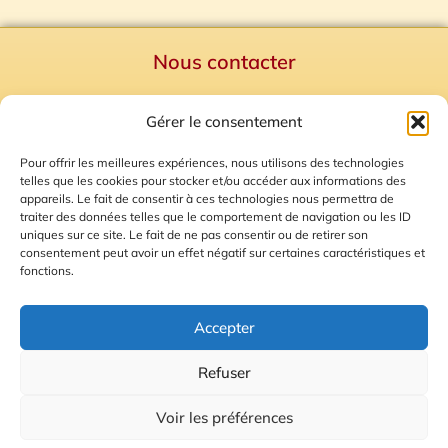
Nous contacter
Politique de confidentialité
Gérer le consentement
Mentions Légales
Plan du site
Pour offrir les meilleures expériences, nous utilisons des technologies
telles que les cookies pour stocker et/ou accéder aux informations des
Gestion des Cookies
appareils. Le fait de consentir à ces technologies nous permettra de
traiter des données telles que le comportement de navigation ou les ID
uniques sur ce site. Le fait de ne pas consentir ou de retirer son
consentement peut avoir un effet négatif sur certaines caractéristiques et
fonctions.
Accepter
Refuser
© 2026 Radio Calade
Voir les préférences
Ecoutez le direct