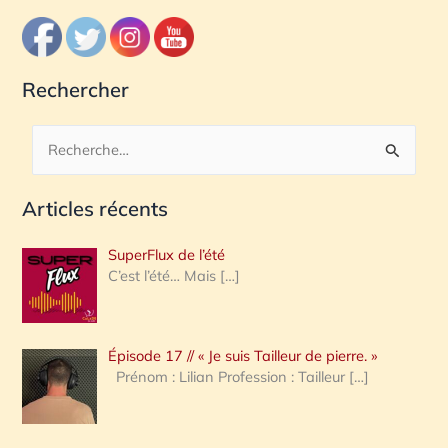
Rechercher
R
e
Articles récents
c
h
SuperFlux de l’été
e
C’est l’été… Mais
[…]
r
c
Épisode 17 // « Je suis Tailleur de pierre. »
h
Prénom : Lilian Profession : Tailleur
[…]
e
r