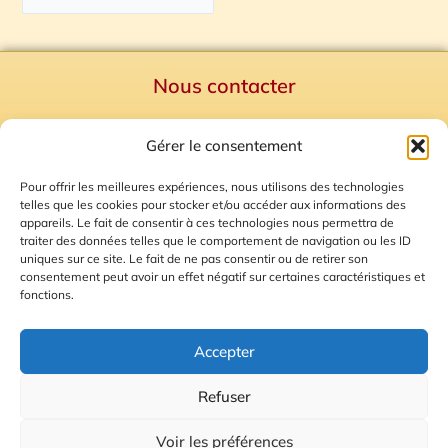
Nous contacter
Politique de confidentialité
Gérer le consentement
Mentions Légales
Plan du site
Pour offrir les meilleures expériences, nous utilisons des technologies
telles que les cookies pour stocker et/ou accéder aux informations des
Gestion des Cookies
appareils. Le fait de consentir à ces technologies nous permettra de
traiter des données telles que le comportement de navigation ou les ID
uniques sur ce site. Le fait de ne pas consentir ou de retirer son
consentement peut avoir un effet négatif sur certaines caractéristiques et
fonctions.
Accepter
Refuser
© 2026 Radio Calade
Voir les préférences