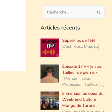
R
e
Articles récents
c
h
SuperFlux de l’été
e
C’est l’été… Mais
[…]
r
c
Épisode 17 // « Je suis
h
Tailleur de pierre. »
e
Prénom : Lilian
Profession : Tailleur
[…]
r
Immersion au cœur du
Week-end Culture
:
Manga de Tarare
Cosplay, rétro-gaming,