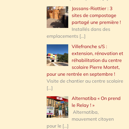
Jassans-Riottier : 3
sites de compostage
partagé une première !
Installés dans des
emplacements
[…]
Villefranche s/S :
extension, rénovation et
réhabilitation du centre
scolaire Pierre Montet,
pour une rentrée en septembre !
Visite de chantier au centre scolaire
[…]
Alternatiba « On prend
le Relay ! »
Alternatiba,
mouvement citoyen
pour le
[…]