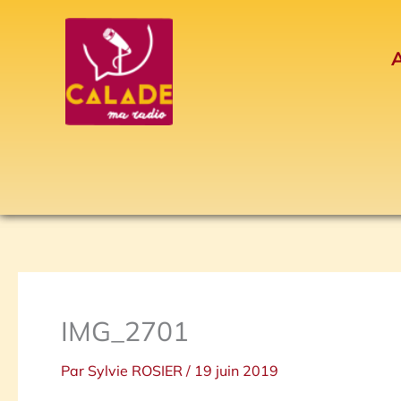
Aller
au
A
contenu
IMG_2701
Par
Sylvie ROSIER
/
19 juin 2019