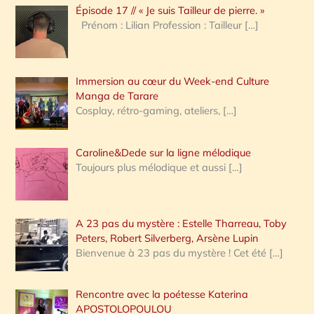
Épisode 17 // « Je suis Tailleur de pierre. »
h
Prénom : Lilian Profession : Tailleur
[…]
e
r
Immersion au cœur du Week-end Culture
:
Manga de Tarare
Cosplay, rétro-gaming, ateliers,
[…]
Caroline&Dede sur la ligne mélodique
Toujours plus mélodique et aussi
[…]
A 23 pas du mystère : Estelle Tharreau, Toby
Peters, Robert Silverberg, Arsène Lupin
Bienvenue à 23 pas du mystère ! Cet été
[…]
Rencontre avec la poétesse Katerina
APOSTOLOPOULOU