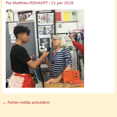
Par
Matthieu ROHAERT
/
21 juin 2019
←
Fichier média précédent