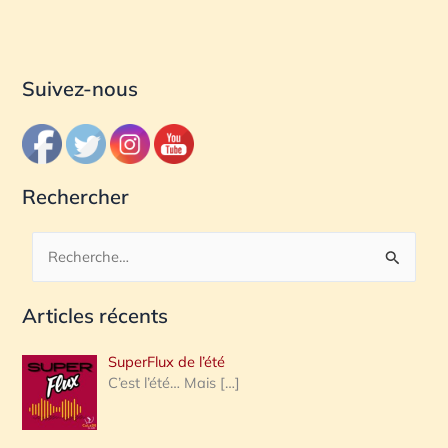
Suivez-nous
Rechercher
R
e
Articles récents
c
h
SuperFlux de l’été
e
C’est l’été… Mais
[…]
r
c