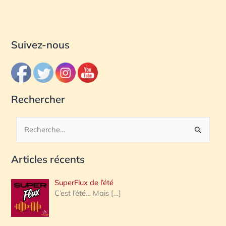
Suivez-nous
Rechercher
R
e
Articles récents
c
h
SuperFlux de l’été
e
C’est l’été… Mais
[…]
r
c