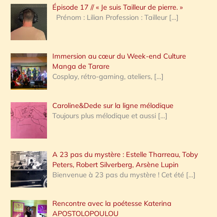
Épisode 17 // « Je suis Tailleur de pierre. »
h
Prénom : Lilian Profession : Tailleur
[…]
e
r
Immersion au cœur du Week-end Culture
:
Manga de Tarare
Cosplay, rétro-gaming, ateliers,
[…]
Caroline&Dede sur la ligne mélodique
Toujours plus mélodique et aussi
[…]
A 23 pas du mystère : Estelle Tharreau, Toby
Peters, Robert Silverberg, Arsène Lupin
Bienvenue à 23 pas du mystère ! Cet été
[…]
Rencontre avec la poétesse Katerina
APOSTOLOPOULOU