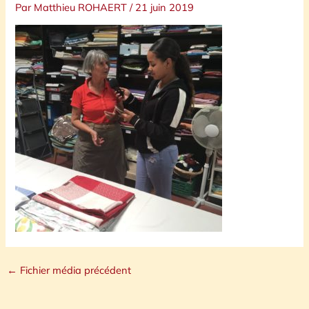
Par
Matthieu ROHAERT
/
21 juin 2019
←
Fichier média précédent