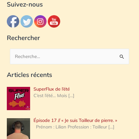
Suivez-nous
Rechercher
R
e
Articles récents
c
h
SuperFlux de l’été
e
C’est l’été… Mais
[…]
r
c
Épisode 17 // « Je suis Tailleur de pierre. »
h
Prénom : Lilian Profession : Tailleur
[…]
e
r