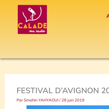
Aller
au
A
contenu
FESTIVAL D’AVIGNON 2
Par
Smahïn YAHYAOUI
/
28 juin 2019