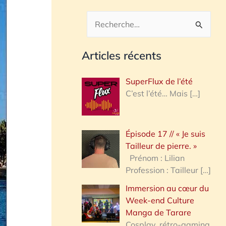
R
e
Articles récents
c
h
SuperFlux de l’été
e
C’est l’été… Mais
[…]
r
c
Épisode 17 // « Je suis
h
Tailleur de pierre. »
e
Prénom : Lilian
Profession : Tailleur
[…]
r
Immersion au cœur du
Week-end Culture
:
Manga de Tarare
Cosplay, rétro-gaming,