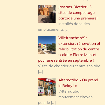
Jassans-Riottier : 3
sites de compostage
partagé une première !
Installés dans des
emplacements
[…]
Villefranche s/S :
extension, rénovation et
réhabilitation du centre
scolaire Pierre Montet,
pour une rentrée en septembre !
Visite de chantier au centre scolaire
[…]
Alternatiba « On prend
le Relay ! »
Alternatiba,
mouvement citoyen
pour le
[…]