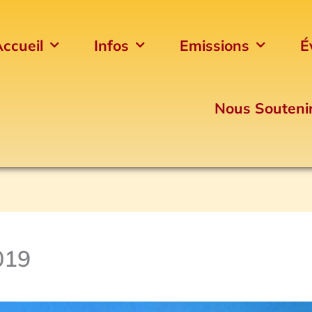
ccueil
Infos
Emissions
É
Nous Souteni
019