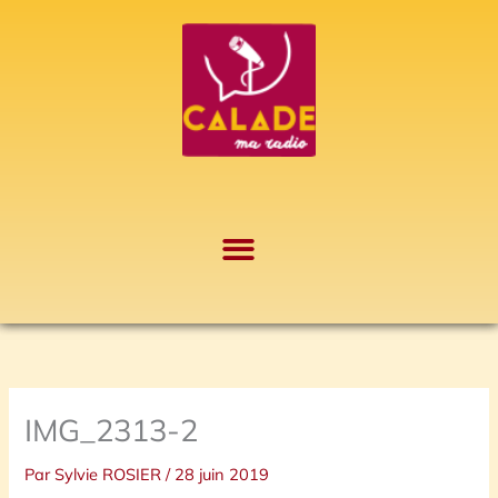
Aller
A
au
r
contenu
c
h
i
v
e
s
IMG_2313-2
Par
Sylvie ROSIER
/
28 juin 2019