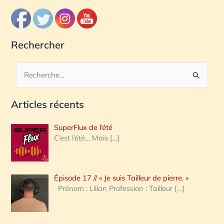
Rechercher
R
e
Articles récents
c
h
SuperFlux de l’été
e
C’est l’été… Mais
[…]
r
c
Épisode 17 // « Je suis Tailleur de pierre. »
h
Prénom : Lilian Profession : Tailleur
[…]
e
r