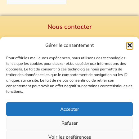
Nous contacter
Politique de confidentialité
Gérer le consentement
Mentions Légales
Plan du site
Pour offrir les meilleures expériences, nous utilisons des technologies
telles que les cookies pour stocker et/ou accéder aux informations des
Gestion des Cookies
appareils. Le fait de consentir à ces technologies nous permettra de
traiter des données telles que le comportement de navigation ou les ID
uniques sur ce site. Le fait de ne pas consentir ou de retirer son
consentement peut avoir un effet négatif sur certaines caractéristiques et
fonctions.
Accepter
Refuser
© 2026 Radio Calade
Voir les préférences