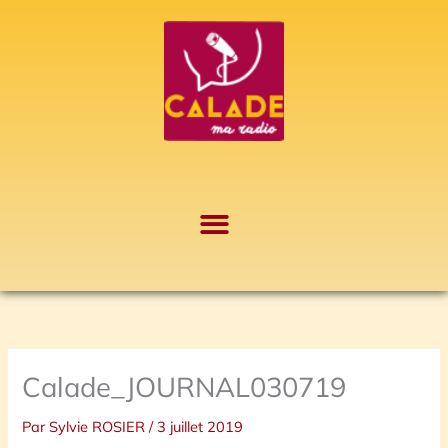
Aller
A
au
r
contenu
c
h
i
v
e
s
Calade_JOURNAL030719
Par
Sylvie ROSIER
/
3 juillet 2019