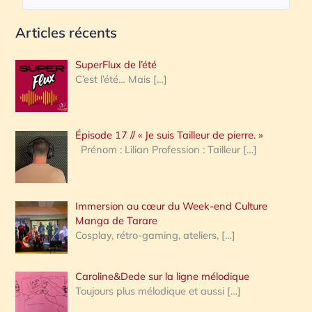
e
Articles récents
c
h
SuperFlux de l’été
e
C’est l’été… Mais
[…]
r
c
Épisode 17 // « Je suis Tailleur de pierre. »
h
Prénom : Lilian Profession : Tailleur
[…]
e
r
Immersion au cœur du Week-end Culture
:
Manga de Tarare
Cosplay, rétro-gaming, ateliers,
[…]
Caroline&Dede sur la ligne mélodique
Toujours plus mélodique et aussi
[…]