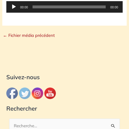
Lecteur
00:00
00:00
audio
←
Fichier média précédent
Suivez-nous
Rechercher
R