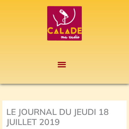
Aller
A
au
r
contenu
c
h
i
v
e
s
LE JOURNAL DU JEUDI 18
JUILLET 2019