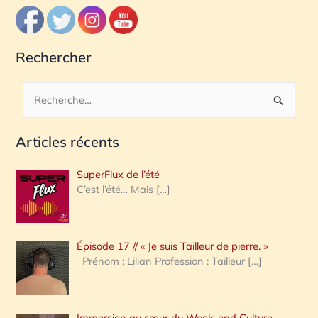
Rechercher
R
e
Articles récents
c
h
SuperFlux de l’été
e
C’est l’été… Mais
[…]
r
c
Épisode 17 // « Je suis Tailleur de pierre. »
h
Prénom : Lilian Profession : Tailleur
[…]
e
r
Immersion au cœur du Week-end Culture