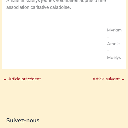
Amale et Maelys jeunes volontaires auprès d’une
association caritative caladoise.
Myriam
–
Amale
–
Maelys
←
Article précédent
Article suivant
→
Suivez-nous