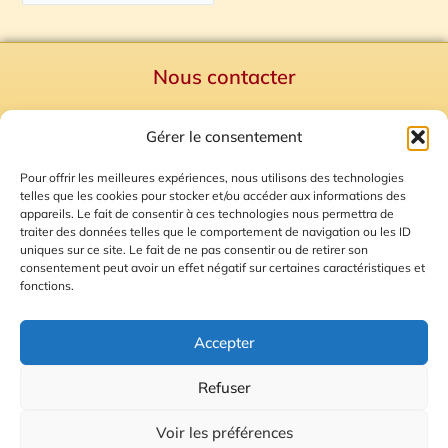
Nous contacter
Politique de confidentialité
Gérer le consentement
Mentions Légales
Plan du site
Pour offrir les meilleures expériences, nous utilisons des technologies
telles que les cookies pour stocker et/ou accéder aux informations des
Gestion des Cookies
appareils. Le fait de consentir à ces technologies nous permettra de
traiter des données telles que le comportement de navigation ou les ID
uniques sur ce site. Le fait de ne pas consentir ou de retirer son
consentement peut avoir un effet négatif sur certaines caractéristiques et
fonctions.
Accepter
Refuser
© 2026 Radio Calade
Voir les préférences