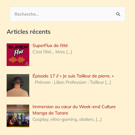
R
e
Articles récents
c
h
SuperFlux de l’été
e
C’est l’été… Mais
[…]
r
c
Épisode 17 // « Je suis Tailleur de pierre. »
h
Prénom : Lilian Profession : Tailleur
[…]
e
r
Immersion au cœur du Week-end Culture
:
Manga de Tarare
Cosplay, rétro-gaming, ateliers,
[…]