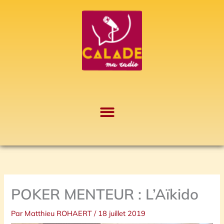
Aller
A
au
r
contenu
c
h
i
v
e
s
POKER MENTEUR : L’Aïkido
Par
Matthieu ROHAERT
/
18 juillet 2019