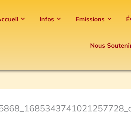
ccueil
Infos
Emissions
É
Nous Souteni
5868_1685343741021257728_