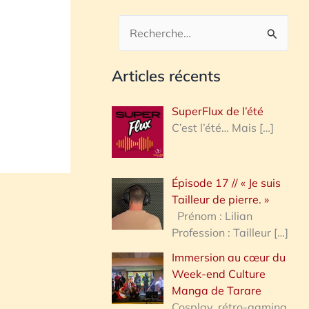
R
e
Articles récents
c
h
SuperFlux de l’été
e
C’est l’été… Mais
[…]
r
c
Épisode 17 // « Je suis
h
Tailleur de pierre. »
e
Prénom : Lilian
Profession : Tailleur
[…]
r
Immersion au cœur du
Week-end Culture
:
Manga de Tarare
Cosplay, rétro-gaming,