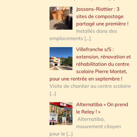
Jassans-Riottier : 3
sites de compostage
partagé une première !
Installés dans des
emplacements
[…]
Villefranche s/S :
extension, rénovation et
réhabilitation du centre
scolaire Pierre Montet,
pour une rentrée en septembre !
Visite de chantier au centre scolaire
[…]
Alternatiba « On prend
le Relay ! »
Alternatiba,
mouvement citoyen
pour le
[…]