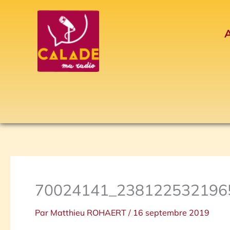
Aller
au
A
contenu
70024141_238122532196
Par
Matthieu ROHAERT
/
16 septembre 2019