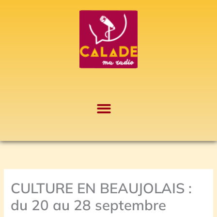
Aller
A
au
r
contenu
c
h
i
v
e
s
CULTURE EN BEAUJOLAIS :
du 20 au 28 septembre