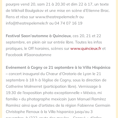
pourpre vend 20, sam 21 à 20.30 et dim 22 à 17, un texte
de Mikhaïl Boulgakov et une mise en scène d’Etienne Brac.
Rens et résa sur www.theatrepelemele.fr ou
info@theatrepelemele.fr ou 04 74 07 16 19
Festival Saon’automne à Quincieux
, ces 20, 21 et 22
septembre, en plein air sur entrée libre. Toutes les infos
pratiques, le Off horaires, scènes sur
www.quincieux.fr
et
Facebook #Saonautomne
Evénement à Cogny ce 21 septembre à la Villa Hispánica
–
concert inaugural du Chœur d’Oratorio de Lyon le 21
septembre à 18 h à l’église de Cogny, sous la direction de
Catherine Molmerret (participation libre). Vernissage à
19.30 de l’exposition photo exceptionnelle « México, mi
familia » du photographe mexicain Juan Manuel Ramírez
Ramírez ainsi que d’artistes de la région Fabienne Germain
Christophe Renoux à la Villa hispanica jusqu’au 3
novembre, à (222, route des meules – Cogny) + d’infos