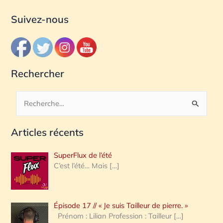
Suivez-nous
Rechercher
R
e
Articles récents
c
h
SuperFlux de l’été
e
C’est l’été… Mais
[…]
r
c
Épisode 17 // « Je suis Tailleur de pierre. »
h
Prénom : Lilian Profession : Tailleur
[…]
e