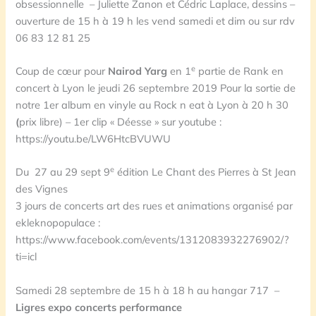
obsessionnelle – Juliette Zanon et Cédric Laplace, dessins –
ouverture de 15 h à 19 h les vend samedi et dim ou sur rdv
06 83 12 81 25
e
Coup de cœur pour
Nairod Yarg
en 1
partie de Rank en
concert à Lyon le jeudi 26 septembre 2019 Pour la sortie de
notre 1er album en vinyle au Rock n eat à Lyon à 20 h 30
(
prix libre) – 1er clip « Déesse » sur youtube :
https://youtu.be/LW6HtcBVUWU
e
Du 27 au 29 sept 9
édition Le Chant des Pierres à St Jean
des Vignes
3 jours de concerts art des rues et animations organisé par
ekleknopopulace :
https://www.facebook.com/events/1312083932276902/?
ti=icl
Samedi 28 septembre de 15 h à 18 h au hangar 717 –
Ligres expo concerts performance