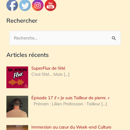
Rechercher
R
e
Articles récents
c
h
SuperFlux de l’été
e
C’est l’été… Mais
[…]
r
c
Épisode 17 // « Je suis Tailleur de pierre. »
h
Prénom : Lilian Profession : Tailleur
[…]
e
r
Immersion au cœur du Week-end Culture