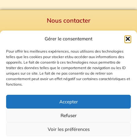
Nous contacter
Politique de confidentialité
Gérer le consentement
Mentions Légales
Plan du site
Pour offrir les meilleures expériences, nous utilisons des technologies
telles que les cookies pour stocker et/ou accéder aux informations des
Gestion des Cookies
appareils. Le fait de consentir à ces technologies nous permettra de
traiter des données telles que le comportement de navigation ou les ID
uniques sur ce site. Le fait de ne pas consentir ou de retirer son
consentement peut avoir un effet négatif sur certaines caractéristiques et
fonctions.
Accepter
Refuser
© 2026 Radio Calade
Voir les préférences