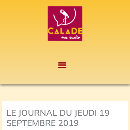
Aller
A
au
r
contenu
c
h
i
v
e
s
LE JOURNAL DU JEUDI 19
SEPTEMBRE 2019