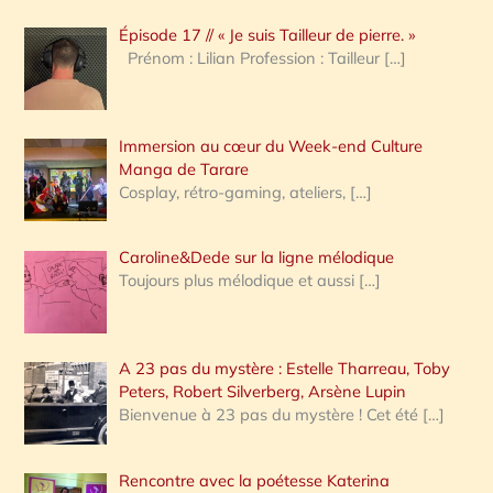
c
Épisode 17 // « Je suis Tailleur de pierre. »
h
Prénom : Lilian Profession : Tailleur
[…]
e
r
Immersion au cœur du Week-end Culture
:
Manga de Tarare
Cosplay, rétro-gaming, ateliers,
[…]
Caroline&Dede sur la ligne mélodique
Toujours plus mélodique et aussi
[…]
A 23 pas du mystère : Estelle Tharreau, Toby
Peters, Robert Silverberg, Arsène Lupin
Bienvenue à 23 pas du mystère ! Cet été
[…]
Rencontre avec la poétesse Katerina