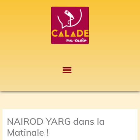
Aller
A
au
r
contenu
c
h
i
v
e
s
NAIROD YARG dans la
Matinale !