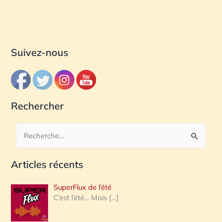
Suivez-nous
Rechercher
R
e
Articles récents
c
h
SuperFlux de l’été
e
C’est l’été… Mais
[…]
r