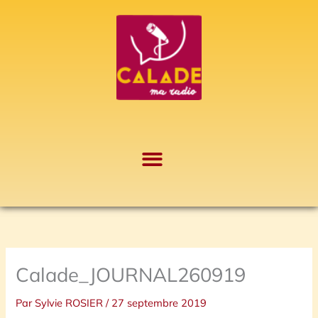
Aller
A
au
r
contenu
c
h
i
v
e
s
Calade_JOURNAL260919
Par
Sylvie ROSIER
/
27 septembre 2019