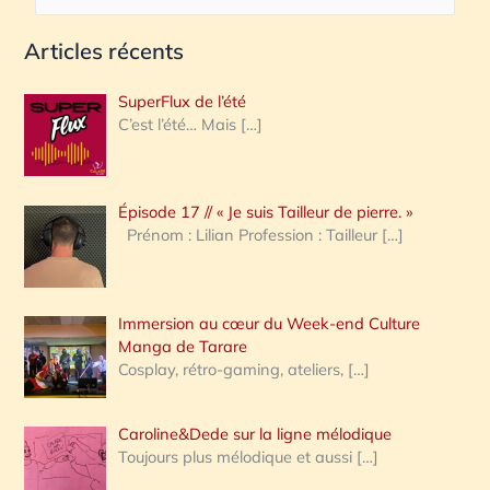
e
Articles récents
c
h
SuperFlux de l’été
e
C’est l’été… Mais
[…]
r
c
Épisode 17 // « Je suis Tailleur de pierre. »
h
Prénom : Lilian Profession : Tailleur
[…]
e
r
Immersion au cœur du Week-end Culture
:
Manga de Tarare
Cosplay, rétro-gaming, ateliers,
[…]
Caroline&Dede sur la ligne mélodique
Toujours plus mélodique et aussi
[…]