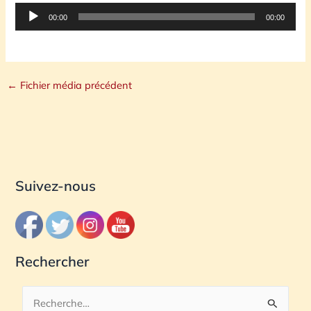
Lecteur
00:00
00:00
audio
←
Fichier média précédent
Suivez-nous
Rechercher
R