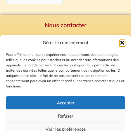
Nous contacter
Politique de confidentialité
Gérer le consentement
Mentions Légales
Plan du site
Pour offrir les meilleures expériences, nous utilisons des technologies
telles que les cookies pour stocker et/ou accéder aux informations des
Gestion des Cookies
appareils. Le fait de consentir à ces technologies nous permettra de
traiter des données telles que le comportement de navigation ou les ID
uniques sur ce site. Le fait de ne pas consentir ou de retirer son
consentement peut avoir un effet négatif sur certaines caractéristiques et
fonctions.
Accepter
Refuser
© 2026 Radio Calade
Voir les préférences