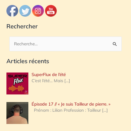
Rechercher
R
e
Articles récents
c
h
SuperFlux de l’été
e
C’est l’été… Mais
[…]
r
c
Épisode 17 // « Je suis Tailleur de pierre. »
h
Prénom : Lilian Profession : Tailleur
[…]
e
r