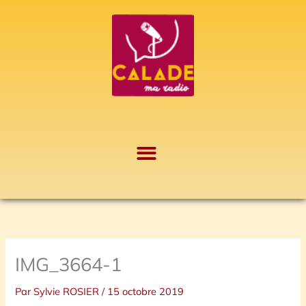
Aller
A
au
r
contenu
c
h
i
v
e
s
IMG_3664-1
Par
Sylvie ROSIER
/
15 octobre 2019