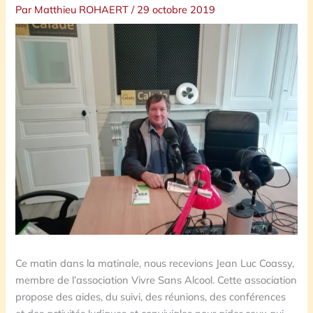
Par
Matthieu ROHAERT
/
29 octobre 2019
Ce matin dans la matinale, nous recevions Jean Luc Coassy,
membre de l’association Vivre Sans Alcool. Cette association
propose des aides, du suivi, des réunions, des conférences