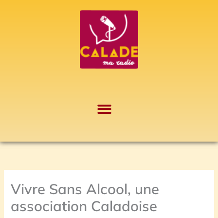
Aller
A
au
r
contenu
c
h
i
v
e
s
Vivre Sans Alcool, une
association Caladoise