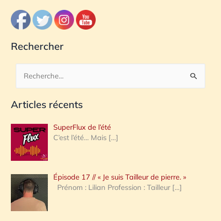
Rechercher
R
e
Articles récents
c
h
SuperFlux de l’été
e
C’est l’été… Mais
[…]
r
c
Épisode 17 // « Je suis Tailleur de pierre. »
h
Prénom : Lilian Profession : Tailleur
[…]
e
r