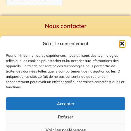
Nous contacter
Politique de confidentialité
Gérer le consentement
Mentions Légales
Plan du site
Pour offrir les meilleures expériences, nous utilisons des technologies
telles que les cookies pour stocker et/ou accéder aux informations des
Gestion des Cookies
appareils. Le fait de consentir à ces technologies nous permettra de
traiter des données telles que le comportement de navigation ou les ID
uniques sur ce site. Le fait de ne pas consentir ou de retirer son
consentement peut avoir un effet négatif sur certaines caractéristiques et
fonctions.
Accepter
Refuser
© 2026 Radio Calade
Voir les préférences