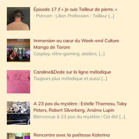
c
Épisode 17 // « Je suis Tailleur de pierre. »
h
Prénom : Lilian Profession : Tailleur
[…]
e
r
Immersion au cœur du Week-end Culture
:
Manga de Tarare
Cosplay, rétro-gaming, ateliers,
[…]
Caroline&Dede sur la ligne mélodique
Toujours plus mélodique et aussi
[…]
A 23 pas du mystère : Estelle Tharreau, Toby
Peters, Robert Silverberg, Arsène Lupin
Bienvenue à 23 pas du mystère ! Cet été
[…]
Rencontre avec la poétesse Katerina