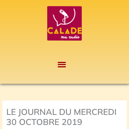
Aller
A
au
r
contenu
c
h
i
v
e
s
LE JOURNAL DU MERCREDI
30 OCTOBRE 2019