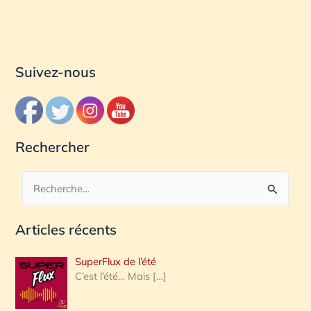
Suivez-nous
Rechercher
R
e
Articles récents
c
h
SuperFlux de l’été
e
C’est l’été… Mais
[…]
r