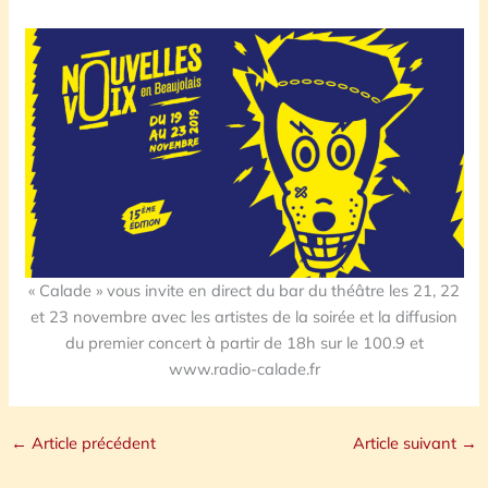
« Calade » vous invite en direct du bar du théâtre les 21, 22
et 23 novembre avec les artistes de la soirée et la diffusion
du premier concert à partir de 18h sur le 100.9 et
www.radio-calade.fr
←
Article précédent
Article suivant
→