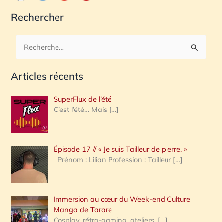
Rechercher
R
e
Articles récents
c
h
SuperFlux de l’été
e
C’est l’été… Mais
[…]
r
c
Épisode 17 // « Je suis Tailleur de pierre. »
h
Prénom : Lilian Profession : Tailleur
[…]
e
r
Immersion au cœur du Week-end Culture
:
Manga de Tarare
Cosplay, rétro-gaming, ateliers,
[…]