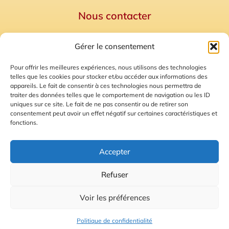
Nous contacter
Politique de confidentialité
Gérer le consentement
Mentions Légales
Plan du site
Pour offrir les meilleures expériences, nous utilisons des technologies
telles que les cookies pour stocker et/ou accéder aux informations des
Gestion des Cookies
appareils. Le fait de consentir à ces technologies nous permettra de
traiter des données telles que le comportement de navigation ou les ID
uniques sur ce site. Le fait de ne pas consentir ou de retirer son
consentement peut avoir un effet négatif sur certaines caractéristiques et
fonctions.
Accepter
Refuser
© 2026 Radio Calade
Voir les préférences
Ecoutez le direct
Politique de confidentialité