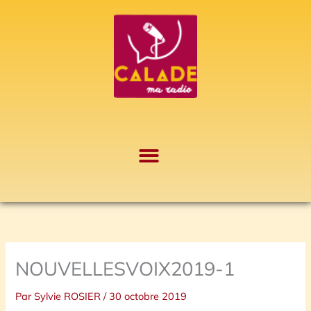
Aller
A
au
r
contenu
c
h
i
v
e
s
NOUVELLESVOIX2019-1
Par
Sylvie ROSIER
/
30 octobre 2019