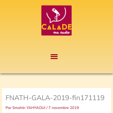
Aller
A
au
r
contenu
c
h
i
v
e
s
FNATH-GALA-2019-fin171119
Par
Smahïn YAHYAOUI
/
7 novembre 2019