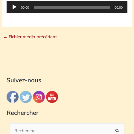
Lecteur
00:00
00:00
audio
←
Fichier média précédent
Suivez-nous
Rechercher
R