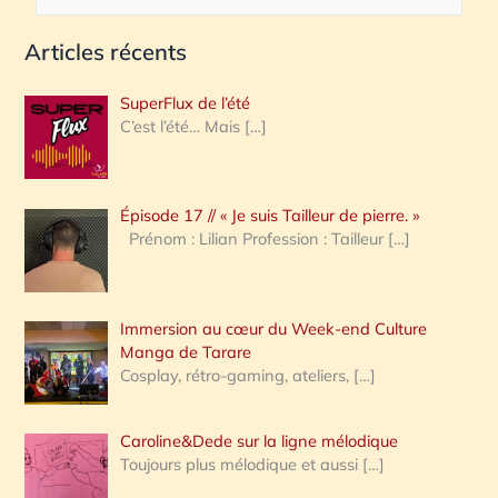
e
Articles récents
c
h
SuperFlux de l’été
e
C’est l’été… Mais
[…]
r
c
Épisode 17 // « Je suis Tailleur de pierre. »
h
Prénom : Lilian Profession : Tailleur
[…]
e
r
Immersion au cœur du Week-end Culture
:
Manga de Tarare
Cosplay, rétro-gaming, ateliers,
[…]
Caroline&Dede sur la ligne mélodique
Toujours plus mélodique et aussi
[…]