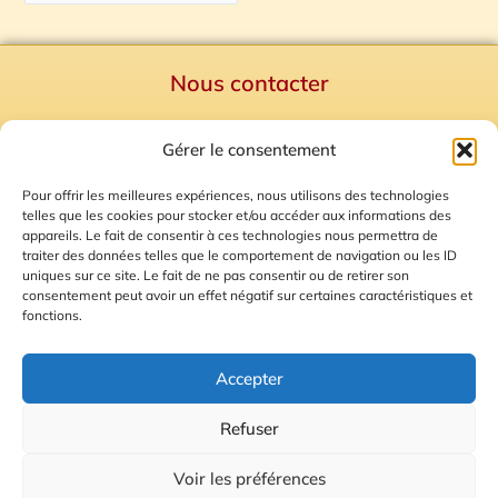
Nous contacter
Politique de confidentialité
Gérer le consentement
Mentions Légales
Plan du site
Pour offrir les meilleures expériences, nous utilisons des technologies
telles que les cookies pour stocker et/ou accéder aux informations des
Gestion des Cookies
appareils. Le fait de consentir à ces technologies nous permettra de
traiter des données telles que le comportement de navigation ou les ID
uniques sur ce site. Le fait de ne pas consentir ou de retirer son
consentement peut avoir un effet négatif sur certaines caractéristiques et
fonctions.
Accepter
Refuser
© 2026 Radio Calade
Voir les préférences