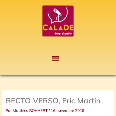
Aller
A
au
r
contenu
c
h
i
v
e
s
RECTO VERSO, Eric Martin
Par
Matthieu ROHAERT
/
16 novembre 2019