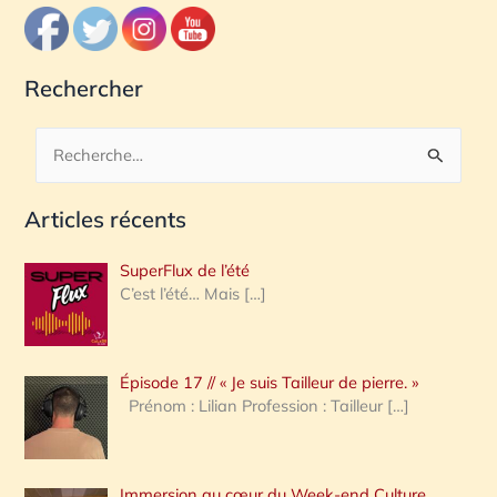
Rechercher
R
e
Articles récents
c
h
SuperFlux de l’été
e
C’est l’été… Mais
[…]
r
c
Épisode 17 // « Je suis Tailleur de pierre. »
h
Prénom : Lilian Profession : Tailleur
[…]
e
r
Immersion au cœur du Week-end Culture