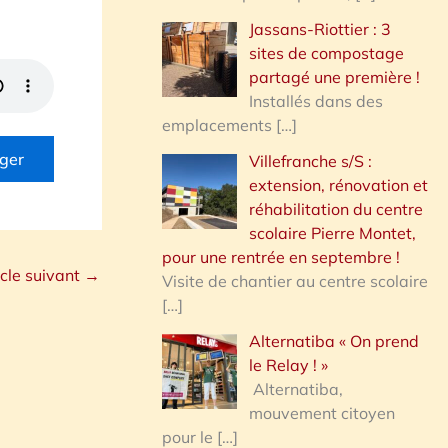
Jassans-Riottier : 3
sites de compostage
partagé une première !
Installés dans des
emplacements
[…]
ger
Villefranche s/S :
extension, rénovation et
réhabilitation du centre
scolaire Pierre Montet,
pour une rentrée en septembre !
icle suivant
→
Visite de chantier au centre scolaire
[…]
Alternatiba « On prend
le Relay ! »
Alternatiba,
mouvement citoyen
pour le
[…]