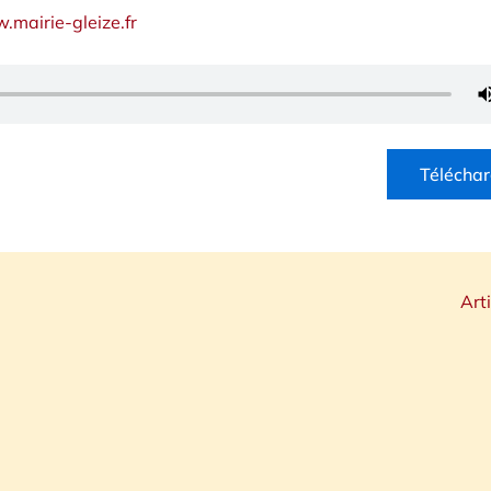
mairie-gleize.fr
Téléchar
Art