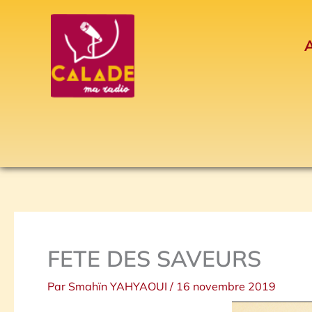
Aller
au
A
contenu
FETE DES SAVEURS
Par
Smahïn YAHYAOUI
/
16 novembre 2019