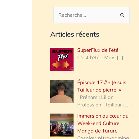
R
e
Articles récents
c
h
SuperFlux de l’été
e
C’est l’été… Mais
[…]
r
c
Épisode 17 // « Je suis
h
Tailleur de pierre. »
e
Prénom : Lilian
Profession : Tailleur
[…]
r
Immersion au cœur du
Week-end Culture
:
Manga de Tarare
Cosplay, rétro-gaming,