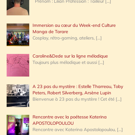
Prénom : Lilian Profession : Tailleur
[…]
e
r
Immersion au cœur du Week-end Culture
:
Manga de Tarare
Cosplay, rétro-gaming, ateliers,
[…]
Caroline&Dede sur la ligne mélodique
Toujours plus mélodique et aussi
[…]
A 23 pas du mystère : Estelle Tharreau, Toby
Peters, Robert Silverberg, Arsène Lupin
Bienvenue à 23 pas du mystère ! Cet été
[…]
Rencontre avec la poétesse Katerina
APOSTOLOPOULOU
Rencontre avec Katerina Apostolopoulou,
[…]