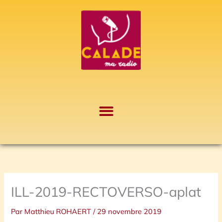
Aller
A
au
r
contenu
c
h
i
v
e
s
ILL-2019-RECTOVERSO-aplat
Par
Matthieu ROHAERT
/
29 novembre 2019