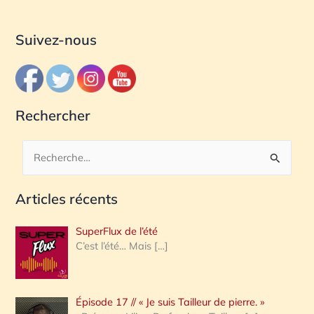
Suivez-nous
Rechercher
R
e
Articles récents
c
h
SuperFlux de l’été
e
C’est l’été… Mais
[…]
r
c
Épisode 17 // « Je suis Tailleur de pierre. »
h