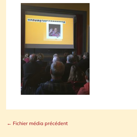
←
Fichier média précédent