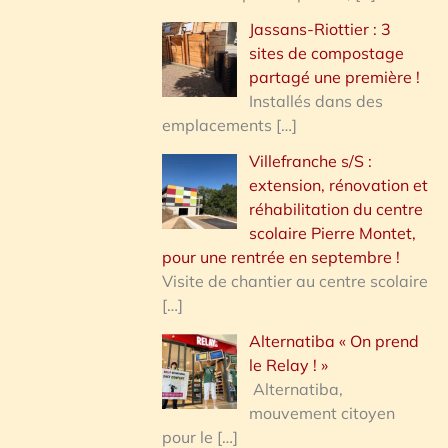
Jassans-Riottier : 3
sites de compostage
partagé une première !
Installés dans des
emplacements
[…]
Villefranche s/S :
extension, rénovation et
réhabilitation du centre
scolaire Pierre Montet,
pour une rentrée en septembre !
Visite de chantier au centre scolaire
[…]
Alternatiba « On prend
le Relay ! »
Alternatiba,
mouvement citoyen
pour le
[…]