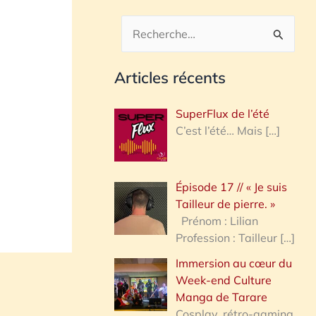
R
e
Articles récents
c
h
SuperFlux de l’été
e
C’est l’été… Mais
[…]
r
c
Épisode 17 // « Je suis
h
Tailleur de pierre. »
e
Prénom : Lilian
Profession : Tailleur
[…]
r
Immersion au cœur du
Week-end Culture
:
Manga de Tarare
Cosplay, rétro-gaming,