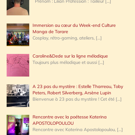
Prénom : Lilian Profession : Tailleur
[…]
e
r
Immersion au cœur du Week-end Culture
:
Manga de Tarare
Cosplay, rétro-gaming, ateliers,
[…]
Caroline&Dede sur la ligne mélodique
Toujours plus mélodique et aussi
[…]
A 23 pas du mystère : Estelle Tharreau, Toby
Peters, Robert Silverberg, Arsène Lupin
Bienvenue à 23 pas du mystère ! Cet été
[…]
Rencontre avec la poétesse Katerina
APOSTOLOPOULOU
Rencontre avec Katerina Apostolopoulou,
[…]