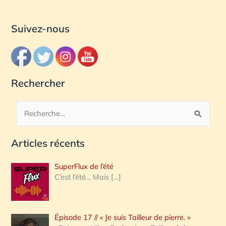
Suivez-nous
Rechercher
R
e
Articles récents
c
h
SuperFlux de l’été
e
C’est l’été… Mais
[…]
r
c
Épisode 17 // « Je suis Tailleur de pierre. »
h