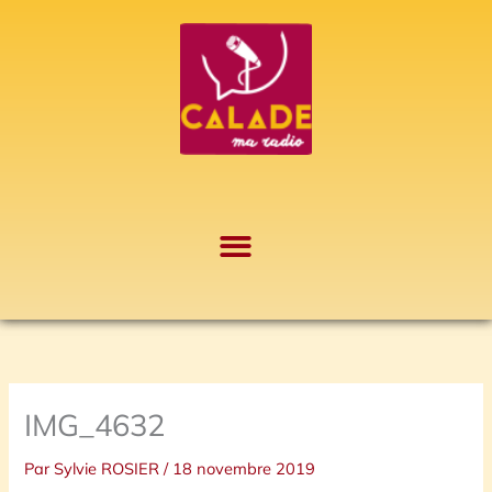
Aller
A
au
r
contenu
c
h
i
v
e
s
IMG_4632
Par
Sylvie ROSIER
/
18 novembre 2019