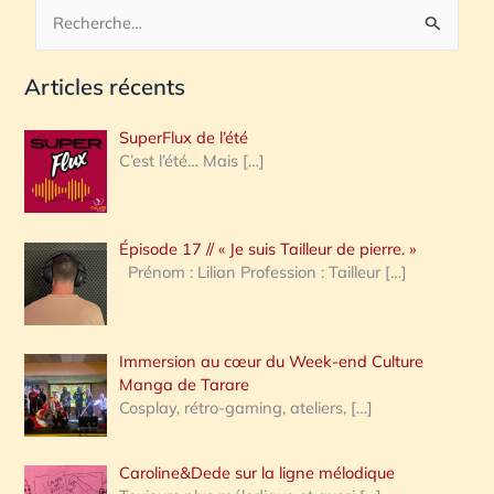
R
e
Articles récents
c
h
SuperFlux de l’été
e
C’est l’été… Mais
[…]
r
c
Épisode 17 // « Je suis Tailleur de pierre. »
h
Prénom : Lilian Profession : Tailleur
[…]
e
r
Immersion au cœur du Week-end Culture
:
Manga de Tarare
Cosplay, rétro-gaming, ateliers,
[…]
Caroline&Dede sur la ligne mélodique