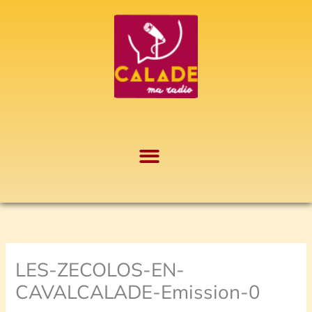
Aller
A
au
r
contenu
c
h
i
v
e
s
LES-ZECOLOS-EN-
CAVALCALADE-Emission-0