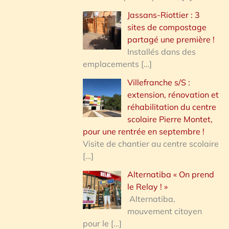
Jassans-Riottier : 3
sites de compostage
partagé une première !
Installés dans des
emplacements
[…]
Villefranche s/S :
extension, rénovation et
réhabilitation du centre
scolaire Pierre Montet,
pour une rentrée en septembre !
Visite de chantier au centre scolaire
[…]
Alternatiba « On prend
le Relay ! »
Alternatiba,
mouvement citoyen
pour le
[…]