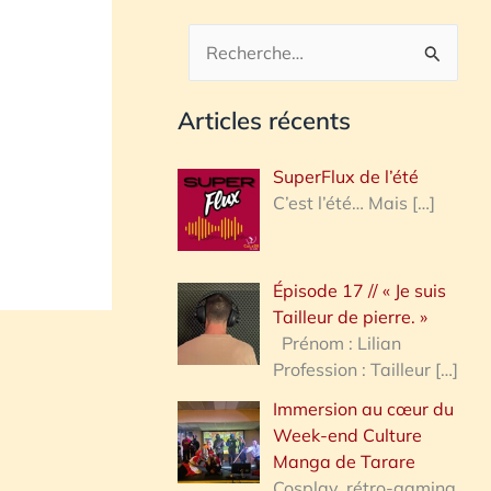
R
e
Articles récents
c
h
SuperFlux de l’été
e
C’est l’été… Mais
[…]
r
c
Épisode 17 // « Je suis
h
Tailleur de pierre. »
e
Prénom : Lilian
Profession : Tailleur
[…]
r
Immersion au cœur du
Week-end Culture
:
Manga de Tarare
Cosplay, rétro-gaming,