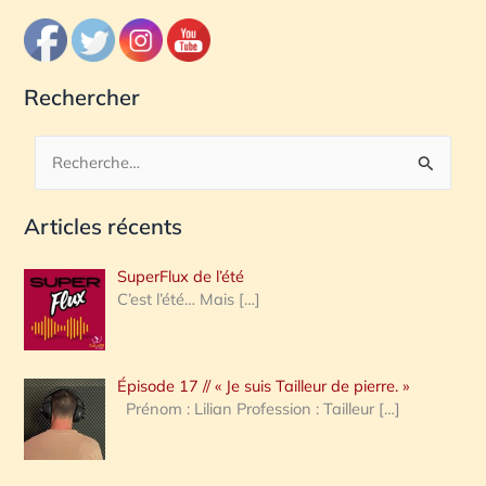
Rechercher
R
e
Articles récents
c
h
SuperFlux de l’été
e
C’est l’été… Mais
[…]
r
c
Épisode 17 // « Je suis Tailleur de pierre. »
h
Prénom : Lilian Profession : Tailleur
[…]
e
r