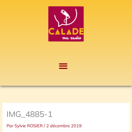
Aller
A
au
r
contenu
c
h
i
v
e
s
IMG_4885-1
Par
Sylvie ROSIER
/
2 décembre 2019