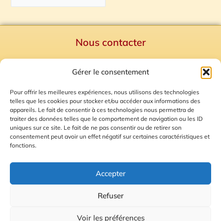
Nous contacter
Politique de confidentialité
Gérer le consentement
Mentions Légales
Plan du site
Pour offrir les meilleures expériences, nous utilisons des technologies
telles que les cookies pour stocker et/ou accéder aux informations des
Gestion des Cookies
appareils. Le fait de consentir à ces technologies nous permettra de
traiter des données telles que le comportement de navigation ou les ID
uniques sur ce site. Le fait de ne pas consentir ou de retirer son
consentement peut avoir un effet négatif sur certaines caractéristiques et
fonctions.
Accepter
Refuser
© 2026 Radio Calade
Voir les préférences