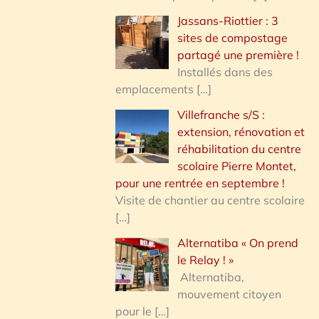
Jassans-Riottier : 3
sites de compostage
partagé une première !
Installés dans des
emplacements
[…]
Villefranche s/S :
extension, rénovation et
réhabilitation du centre
scolaire Pierre Montet,
pour une rentrée en septembre !
Visite de chantier au centre scolaire
[…]
Alternatiba « On prend
le Relay ! »
Alternatiba,
mouvement citoyen
pour le
[…]