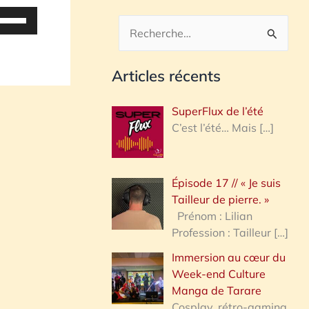
tilisez
es
R
lèches
e
aut/bas
Articles récents
c
our
h
ugmenter
SuperFlux de l’été
u
e
C’est l’été… Mais
[…]
iminuer
r
c
olume.
Épisode 17 // « Je suis
h
Tailleur de pierre. »
e
Prénom : Lilian
Profession : Tailleur
[…]
r
Immersion au cœur du
Week-end Culture
:
Manga de Tarare
Cosplay, rétro-gaming,