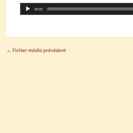
Lecteur
00:00
audio
←
Fichier média précédent