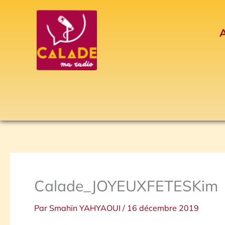
Aller
au
A
contenu
Calade_JOYEUXFETESKim
Par
Smahïn YAHYAOUI
/
16 décembre 2019