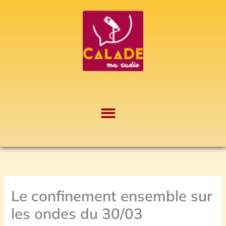
Aller
A
au
r
contenu
c
h
i
v
e
s
Le confinement ensemble sur
les ondes du 30/03