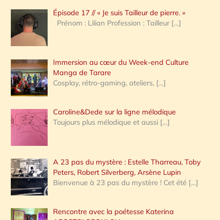
Épisode 17 // « Je suis Tailleur de pierre. »
h
Prénom : Lilian Profession : Tailleur
[…]
e
r
Immersion au cœur du Week-end Culture
:
Manga de Tarare
Cosplay, rétro-gaming, ateliers,
[…]
Caroline&Dede sur la ligne mélodique
Toujours plus mélodique et aussi
[…]
A 23 pas du mystère : Estelle Tharreau, Toby
Peters, Robert Silverberg, Arsène Lupin
Bienvenue à 23 pas du mystère ! Cet été
[…]
Rencontre avec la poétesse Katerina