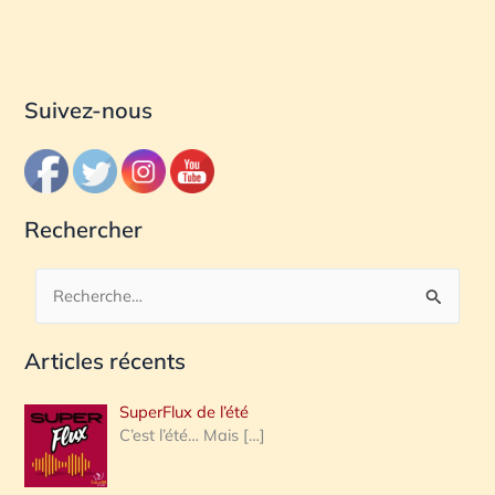
Suivez-nous
Rechercher
R
e
Articles récents
c
h
SuperFlux de l’été
e
C’est l’été… Mais
[…]
r
c