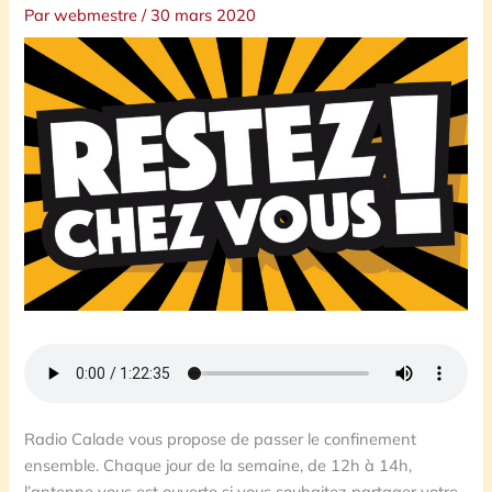
Par
webmestre
/
30 mars 2020
Radio Calade vous propose de passer le confinement
ensemble. Chaque jour de la semaine, de 12h à 14h,
l’antenne vous est ouverte si vous souhaitez partager votre