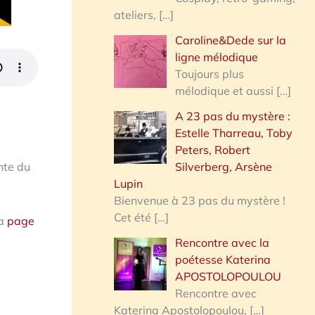
ateliers,
[…]
Caroline&Dede sur la
ligne mélodique
Toujours plus
mélodique et aussi
[…]
A 23 pas du mystère :
Estelle Tharreau, Toby
Peters, Robert
nte du
Silverberg, Arsène
Lupin
Bienvenue à 23 pas du mystère !
Cet été
[…]
la
page
Rencontre avec la
poétesse Katerina
APOSTOLOPOULOU
Rencontre avec
Katerina Apostolopoulou,
[…]