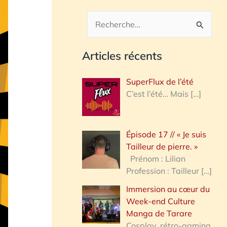
R
e
Articles récents
c
h
SuperFlux de l’été
e
C’est l’été… Mais
[…]
r
c
Épisode 17 // « Je suis
h
Tailleur de pierre. »
e
Prénom : Lilian
Profession : Tailleur
[…]
r
Immersion au cœur du
Week-end Culture
:
Manga de Tarare
Cosplay, rétro-gaming,