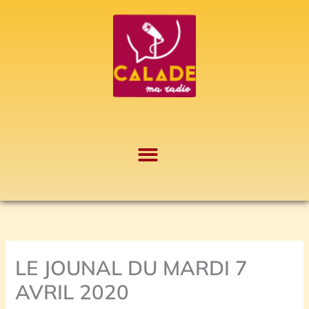
Aller
A
au
r
contenu
c
h
i
v
e
s
LE JOUNAL DU MARDI 7
AVRIL 2020