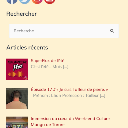
Rechercher
R
e
Articles récents
c
h
SuperFlux de l’été
e
C’est l’été… Mais
[…]
r
c
Épisode 17 // « Je suis Tailleur de pierre. »
h
Prénom : Lilian Profession : Tailleur
[…]
e
r
Immersion au cœur du Week-end Culture
:
Manga de Tarare