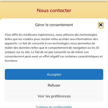
Nous contacter
Politique de confidentialité
Gérer le consentement
Mentions Légales
Plan du site
Pour offrir les meilleures expériences, nous utilisons des technologies
telles que les cookies pour stocker et/ou accéder aux informations des
Gestion des Cookies
appareils. Le fait de consentir à ces technologies nous permettra de
traiter des données telles que le comportement de navigation ou les ID
uniques sur ce site. Le fait de ne pas consentir ou de retirer son
consentement peut avoir un effet négatif sur certaines caractéristiques et
fonctions.
Accepter
Refuser
© 2026 Radio Calade
Voir les préférences
Ecoutez le direct
Politique de confidentialité