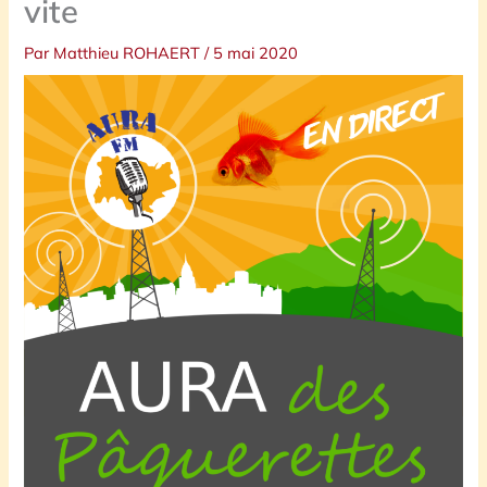
vite
Par
Matthieu ROHAERT
/
5 mai 2020