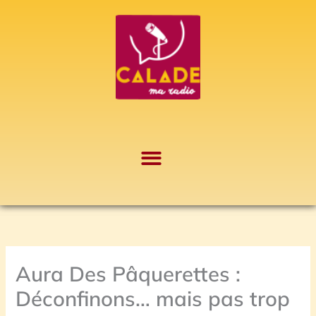
Aller
A
au
r
contenu
c
h
i
v
e
s
Aura Des Pâquerettes :
Déconfinons… mais pas trop