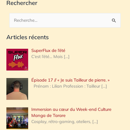
Rechercher
R
e
Articles récents
c
h
SuperFlux de l’été
e
C’est l’été… Mais
[…]
r
c
Épisode 17 // « Je suis Tailleur de pierre. »
h
Prénom : Lilian Profession : Tailleur
[…]
e
r
Immersion au cœur du Week-end Culture
:
Manga de Tarare
Cosplay, rétro-gaming, ateliers,
[…]