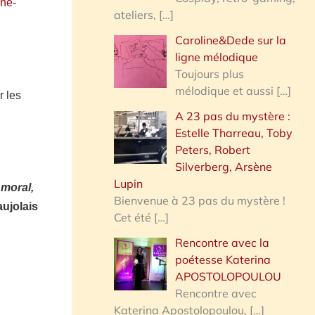
che-
ateliers,
[…]
Caroline&Dede sur la
ligne mélodique
Toujours plus
mélodique et aussi
[…]
 les
A 23 pas du mystère :
Estelle Tharreau, Toby
Peters, Robert
Silverberg, Arsène
Lupin
 moral,
Bienvenue à 23 pas du mystère !
aujolais
Cet été
[…]
Rencontre avec la
poétesse Katerina
APOSTOLOPOULOU
Rencontre avec
Katerina Apostolopoulou,
[…]