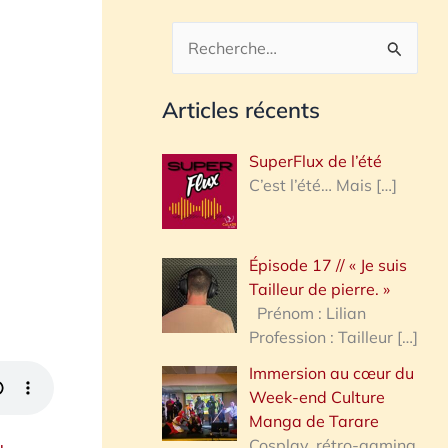
R
e
Articles récents
c
h
SuperFlux de l’été
e
C’est l’été… Mais
[…]
r
c
Épisode 17 // « Je suis
h
Tailleur de pierre. »
e
Prénom : Lilian
Profession : Tailleur
[…]
r
Immersion au cœur du
Week-end Culture
:
Manga de Tarare
Cosplay, rétro-gaming,