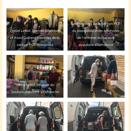
Les membres de la section PCF
Daniel Lebail, Etienne Allombert
du Beaujolais et les bénévoles
et Alain Galland membres de la
de l’antenne du Secours
section PCF Beaujolais
populaire Villefranche
Yves Chetail, trésorier du
Secours populaire Villefranche