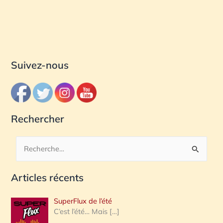
Suivez-nous
Rechercher
R
e
Articles récents
c
h
SuperFlux de l’été
e
C’est l’été… Mais
[…]
r