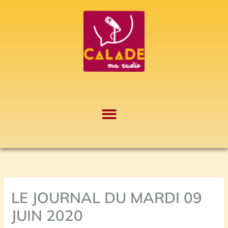
Aller
A
au
r
contenu
c
h
i
v
e
s
LE JOURNAL DU MARDI 09
JUIN 2020