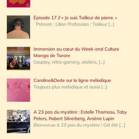
c
Épisode 17 // « Je suis Tailleur de pierre. »
h
Prénom : Lilian Profession : Tailleur
[…]
e
r
Immersion au cœur du Week-end Culture
:
Manga de Tarare
Cosplay, rétro-gaming, ateliers,
[…]
Caroline&Dede sur la ligne mélodique
Toujours plus mélodique et aussi
[…]
A 23 pas du mystère : Estelle Tharreau, Toby
Peters, Robert Silverberg, Arsène Lupin
Bienvenue à 23 pas du mystère ! Cet été
[…]