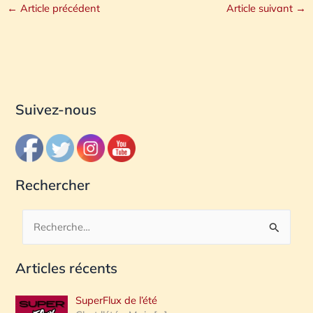
←
Article précédent
Article suivant
→
Suivez-nous
Rechercher
R
e
Articles récents
c
h
SuperFlux de l’été
e