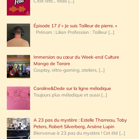
C’est l’été… Mais
[…]
r
c
Épisode 17 // « Je suis Tailleur de pierre. »
h
Prénom : Lilian Profession : Tailleur
[…]
e
r
Immersion au cœur du Week-end Culture
:
Manga de Tarare
Cosplay, rétro-gaming, ateliers,
[…]
Caroline&Dede sur la ligne mélodique
Toujours plus mélodique et aussi
[…]
A 23 pas du mystère : Estelle Tharreau, Toby
Peters, Robert Silverberg, Arsène Lupin
Bienvenue à 23 pas du mystère ! Cet été
[…]