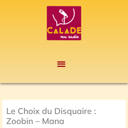
Aller
A
au
r
contenu
c
h
i
v
e
s
Le Choix du Disquaire :
Zoobin – Mana