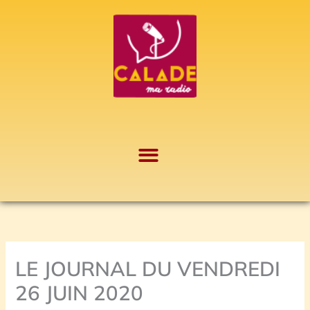
Aller
A
au
r
contenu
c
h
i
v
e
s
LE JOURNAL DU VENDREDI
26 JUIN 2020