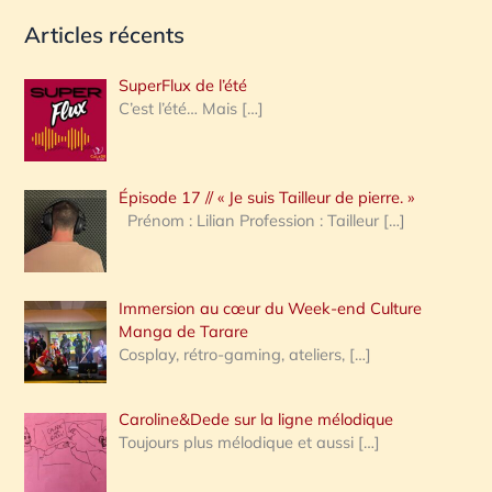
e
Articles récents
c
h
SuperFlux de l’été
e
C’est l’été… Mais
[…]
r
c
Épisode 17 // « Je suis Tailleur de pierre. »
h
Prénom : Lilian Profession : Tailleur
[…]
e
r
Immersion au cœur du Week-end Culture
:
Manga de Tarare
Cosplay, rétro-gaming, ateliers,
[…]
Caroline&Dede sur la ligne mélodique
Toujours plus mélodique et aussi
[…]