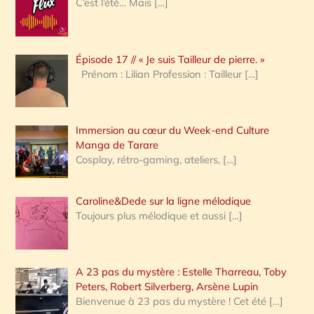
C’est l’été… Mais
[…]
r
c
Épisode 17 // « Je suis Tailleur de pierre. »
h
Prénom : Lilian Profession : Tailleur
[…]
e
r
Immersion au cœur du Week-end Culture
:
Manga de Tarare
Cosplay, rétro-gaming, ateliers,
[…]
Caroline&Dede sur la ligne mélodique
Toujours plus mélodique et aussi
[…]
A 23 pas du mystère : Estelle Tharreau, Toby
Peters, Robert Silverberg, Arsène Lupin
Bienvenue à 23 pas du mystère ! Cet été
[…]