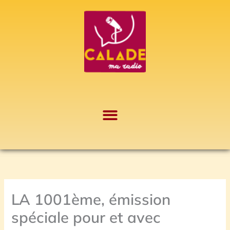
Aller
A
au
r
contenu
c
h
i
v
e
s
LA 1001ème, émission
spéciale pour et avec