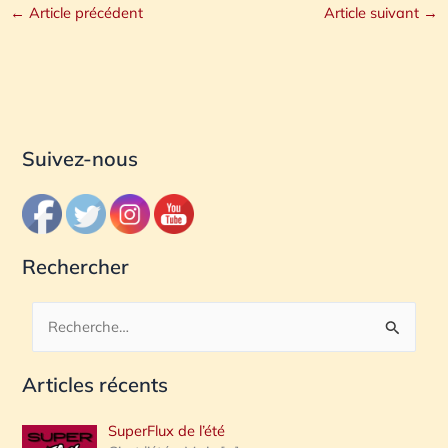
←
Article précédent
Article suivant
→
Suivez-nous
Rechercher
R
e
Articles récents
c
h
SuperFlux de l’été
e