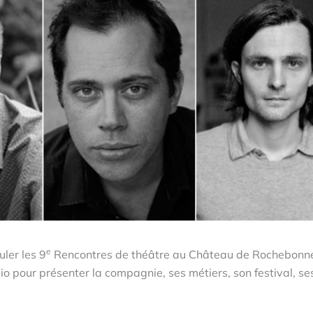
e
ler les 9
Rencontres de théâtre au Château de Rochebonn
o pour présenter la compagnie, ses métiers, son festival, se