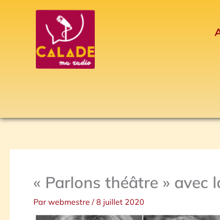
Aller
au
A
contenu
« Parlons théâtre » avec 
Par
webmestre
/
8 juillet 2020