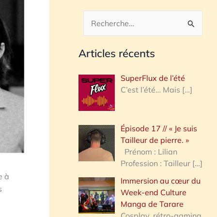
R
e
Articles récents
c
h
SuperFlux de l’été
e
C’est l’été… Mais
[…]
r
c
Épisode 17 // « Je suis
h
Tailleur de pierre. »
e
Prénom : Lilian
Profession : Tailleur
[…]
r
e à
Immersion au cœur du
s
Week-end Culture
:
Manga de Tarare
Cosplay, rétro-gaming,