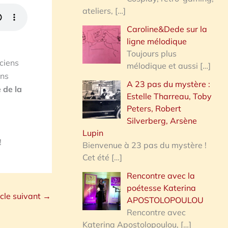
ateliers,
[…]
Caroline&Dede sur la
ligne mélodique
Toujours plus
iciens
mélodique et aussi
[…]
ans
A 23 pas du mystère :
 de la
Estelle Tharreau, Toby
Peters, Robert
Silverberg, Arsène
Lupin
!
Bienvenue à 23 pas du mystère !
Cet été
[…]
Rencontre avec la
poétesse Katerina
icle suivant
→
APOSTOLOPOULOU
Rencontre avec
Katerina Apostolopoulou,
[…]