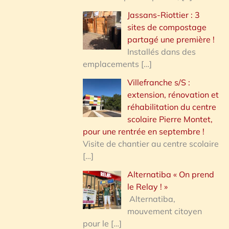
Jassans-Riottier : 3
sites de compostage
partagé une première !
Installés dans des
emplacements
[…]
Villefranche s/S :
extension, rénovation et
réhabilitation du centre
scolaire Pierre Montet,
pour une rentrée en septembre !
Visite de chantier au centre scolaire
[…]
Alternatiba « On prend
le Relay ! »
Alternatiba,
mouvement citoyen
pour le
[…]